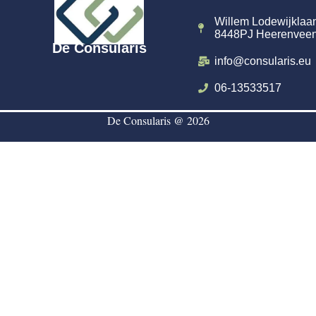
Willem Lodewijklaa
8448PJ Heerenvee
De Consularis
info@consularis.eu
06-13533517
De Consularis @ 2026